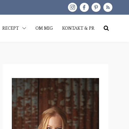
kip
RECEPT
OM MIG
KONTAKT & PR
o
content