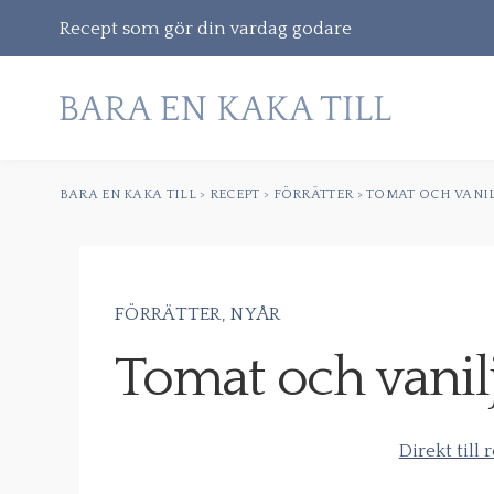
Recept som gör din vardag godare
BARA EN KAKA TILL
>
RECEPT
>
FÖRRÄTTER
>
TOMAT OCH VANI
Gå
vidare
till
innehåll
FÖRRÄTTER
NYÅR
Sök
Tomat och vanil
efter:
Direkt till 