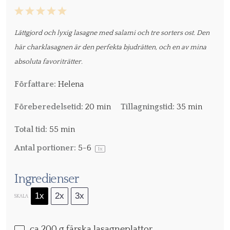
1
2
3
4
5
Star
Stars
Stars
Stars
Stars
Lättgjord och lyxig lasagne med salami och tre sorters ost. Den
här charklasagnen är den perfekta bjudrätten, och en av mina
absoluta favoriträtter.
Författare:
Helena
Föreberedelsetid:
20 min
Tillagningstid:
35 min
Total tid:
55 min
Antal portioner:
5
-6
1
x
Ingredienser
1x
2x
3x
SKALA
ca
200 g
färska lasagneplattor