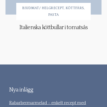
BJUDMAT/ HELGRECEPT
KÖTTFÄRS
PASTA
Italienska köttbullar i tomatsås
Nya inlägg
Rabarbermarmelad – enkelt recept med