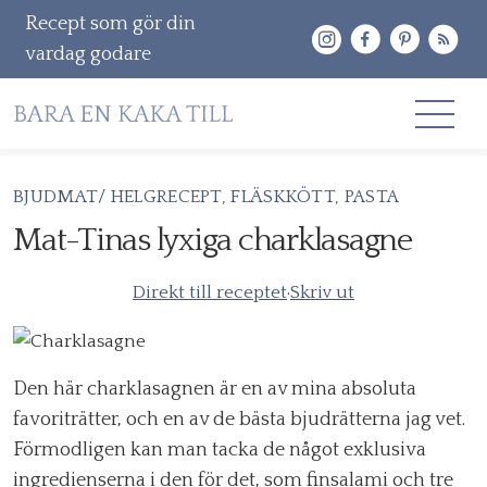
Recept som gör din
vardag godare
Gå
BJUDMAT/ HELGRECEPT
FLÄSKKÖTT
PASTA
RECEPT
vidare
Mat-Tinas lyxiga charklasagne
OM MIG
till
innehåll
Direkt till receptet
·
Skriv ut
KONTAKT & PR
Sök
efter:
Den här charklasagnen är en av mina absoluta
favoriträtter, och en av de bästa bjudrätterna jag vet.
Förmodligen kan man tacka de något exklusiva
ingredienserna i den för det, som finsalami och tre