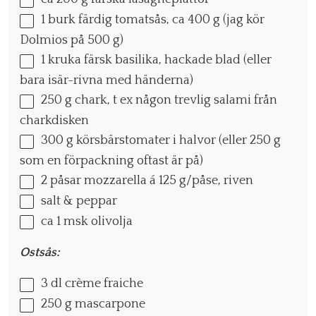
1
burk färdig tomatsås, ca 400 g (jag kör
Dolmios på
500 g
)
1
kruka färsk basilika, hackade blad (eller
bara isär-rivna med händerna)
250 g
chark, t ex någon trevlig salami från
charkdisken
300 g
körsbärstomater i halvor (eller
250 g
som en förpackning oftast är på)
2
påsar mozzarella á 125 g/påse, riven
salt & peppar
ca
1
msk olivolja
Ostsås:
3
dl crème fraiche
250 g
mascarpone