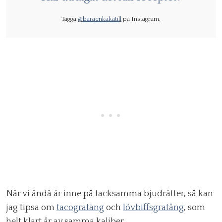
Tagga
@baraenkakatill
på Instagram.
När vi ändå är inne på tacksamma bjudrätter, så kan
jag tipsa om
tacogratäng
och
lövbiffsgratäng
, som
helt klart är av samma kaliber.