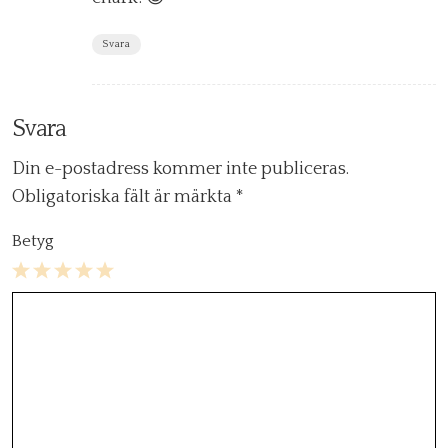
Svara
Svara
Din e-postadress kommer inte publiceras.
Obligatoriska fält är märkta
*
Betyg
1
2
3
4
5
Star
Stars
Stars
Stars
Stars