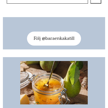
Följ @baraenkakatill