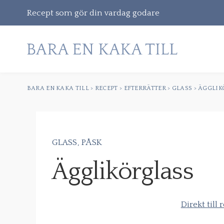
Recept som gör din vardag godare
BARA EN KAKA TILL
>
RECEPT
>
EFTERRÄTTER
>
GLASS
>
ÄGGLIK
Gå
vidare
till
innehåll
GLASS
PÅSK
Sök
Ägglikörglass
efter:
Direkt till 