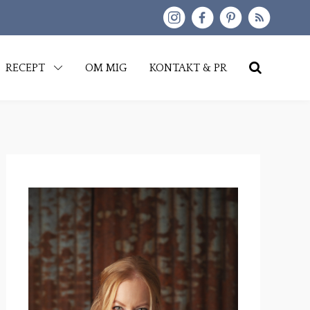
kip
RECEPT
OM MIG
KONTAKT & PR
o
content