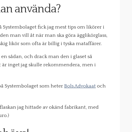
man använda?
på Systembolaget fick jag mest tips om likörer i
den man vill åt när man ska göra ägglikörglass,
kig likör som ofta är billig i tyska mataffärer.
t en sådan, och drack man den i glaset så
et är inget jag skulle rekommendera, men i
t på Systembolaget som heter
Bols Advokaat
och
 flaskan jag hittade av okänd fabrikant, med
uro.)