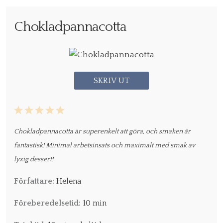
Chokladpannacotta
SKRIV UT
1
2
3
4
5
Star
Stars
Stars
Stars
Stars
Chokladpannacotta är superenkelt att göra, och smaken är
fantastisk! Minimal arbetsinsats och maximalt med smak av
lyxig dessert!
Författare:
Helena
Föreberedelsetid:
10 min