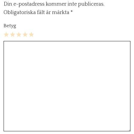
Din e-postadress kommer inte publiceras.
Obligatoriska fält är märkta
*
Betyg
1
2
3
4
5
Star
Stars
Stars
Stars
Stars