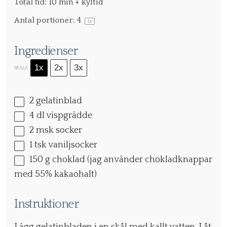
Total tid:
10 min + kyltid
Antal portioner:
4
1
x
Ingredienser
1x
2x
3x
SKALA
2
gelatinblad
4
dl vispgrädde
2
msk socker
1
tsk vaniljsocker
150 g
choklad (jag använder chokladknappar
med 55% kakaohalt)
Instruktioner