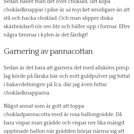
Sedan häller man det över choklad, (att köpa
chokladknappar i påse är
så
mycket smidigare än att
stå och hacka choklad. Och man slipper diska
skärbrädan!) rör om lite och häller upp i formar. Efter
några timmar i kylen är det färdigt!
Garnering av pannacottan
Sedan är det bara att garnera det med allsköns pimp.
Jag körde på färska bär och mitt guldpulver jag hittat
i bakavdelningen på Ica, där jag även hittar
chokladknapparna.
Något annat som är gott att toppa
chokladpannacotta med är rosa hallongrädde. Då
bara vispar man grädde och vispar ner lika mängd
upptinade hallon när grädden börjar närma sig att