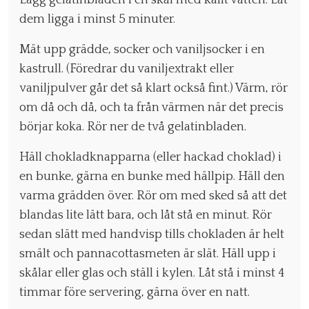
Lägg gelatinbladen i en skål med kallt vatten. Låt
dem ligga i minst 5 minuter.
Mät upp grädde, socker och vaniljsocker i en
kastrull. (Föredrar du vaniljextrakt eller
vaniljpulver går det så klart också fint.) Värm, rör
om då och då, och ta från värmen när det precis
börjar koka. Rör ner de två gelatinbladen.
Häll chokladknapparna (eller hackad choklad) i
en bunke, gärna en bunke med hällpip. Häll den
varma grädden över. Rör om med sked så att det
blandas lite lätt bara, och låt stå en minut. Rör
sedan slätt med handvisp tills chokladen är helt
smält och pannacottasmeten är slät. Häll upp i
skålar eller glas och ställ i kylen. Låt stå i minst 4
timmar före servering, gärna över en natt.