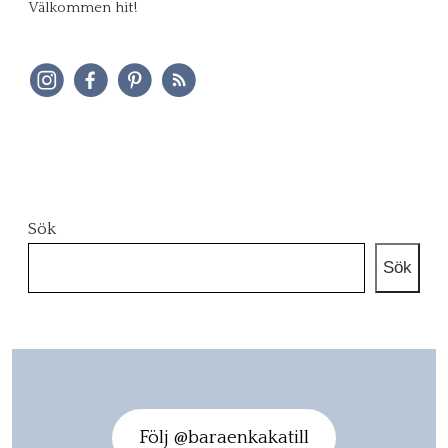
Välkommen hit!
Sök
Sök
Följ @baraenkakatill