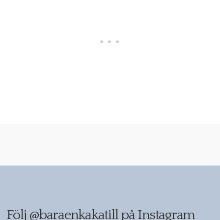
Följ
@baraenkakatill
på Instagram