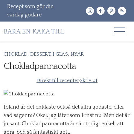
Recept som gör din
vardag godare
Gå
CHOKLAD
DESSERT I GLAS
NYÅR
RECEPT
vidare
Chokladpannacotta
OM MIG
till
innehåll
Direkt till receptet
·
Skriv ut
KONTAKT & PR
Sök
efter:
Ibland är det enklaste också det allra godaste, eller
vad säger ni? Okej, jag låter som Ernst nu. Men det är
ju sant. Chokladpannacotta är så otroligt enkelt att
göra, och så fantastiskt gott.