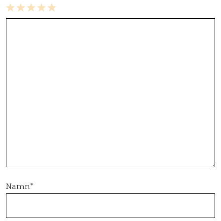
1
2
3
4
5
Star
Stars
Stars
Stars
Stars
Namn
*