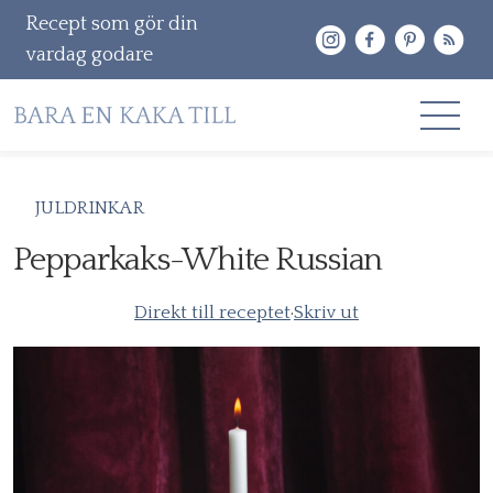
Recept som gör din
vardag godare
Gå
RECEPT
JULDRINKAR
vidare
OM MIG
Pepparkaks-White Russian
till
innehåll
KONTAKT & PR
Direkt till receptet
·
Skriv ut
Sök
efter: