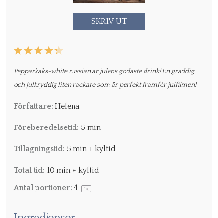
SKRIV UT
1
2
3
4
5
Star
Stars
Stars
Stars
Stars
Pepparkaks-white russian är julens godaste drink! En gräddig
och julkryddig liten rackare som är perfekt framför julfilmen!
Författare:
Helena
Föreberedelsetid:
5 min
Tillagningstid:
5 min + kyltid
Total tid:
10 min + kyltid
Antal portioner:
4
1
x
Ingredienser