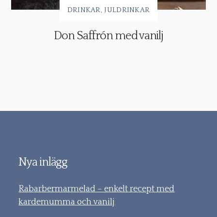
DRINKAR
JULDRINKAR
Don Saffrón med vanilj
Nya inlägg
Rabarbermarmelad – enkelt recept med
kardemumma och vanilj