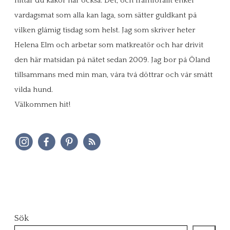
hittar du kakor här också. Det, och framförallt enkel
vardagsmat som alla kan laga, som sätter guldkant på
vilken glåmig tisdag som helst. Jag som skriver heter
Helena Elm och arbetar som matkreatör och har drivit
den här matsidan på nätet sedan 2009. Jag bor på Öland
tillsammans med min man, våra två döttrar och vår smått
vilda hund.
Välkommen hit!
Sök