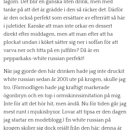
lagom. Det blir en ganska liten drink, men med
tanke på att det är grädde i den så räcker det. Därför
är den också perfekt som ersättare av efterrätt så här
i juletider. Kanske att man inte orkar en dessert
direkt efter middagen, men att man efter att ha
plockat undan i köket sätter sig ner i soffan för att
varva ner och titta på en julfilm? Då är en
pepparkaks-white russian perfekt!
När jag gjorde den här drinken hade jag inte druckit
white russian sedan år 2001 ute på krogen, skulle jag
tro. (Förmodligen hade jag kraftigt markerade
ögonbryn och en top i ormskinnsimitation på mig.
Inte för att det hör hit, men ändå. Nu för tiden går jag
mest runt i mjukisbyxor. Lovar att tipsa er den dagen
jag startar en modeblogg.) En white russian på
krogen skiljer sig dock rejält från den här; denna är