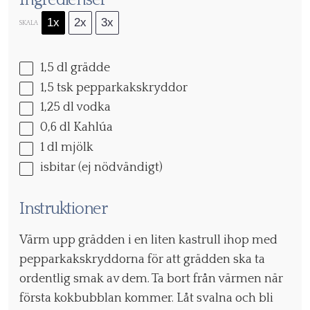
1x
2x
3x
SKALA
1
,5 dl grädde
1
,5 tsk pepparkakskryddor
1
,25 dl vodka
0
,6 dl Kahlúa
1
dl mjölk
isbitar (ej nödvändigt)
Instruktioner
Värm upp grädden i en liten kastrull ihop med
pepparkakskryddorna för att grädden ska ta
ordentlig smak av dem. Ta bort från värmen när
första kokbubblan kommer. Låt svalna och bli