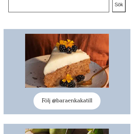
Sök
Följ @baraenkakatill