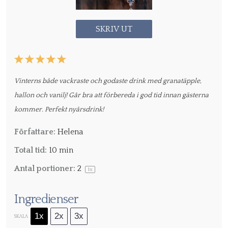
SKRIV UT
1
2
3
4
5
Star
Stars
Stars
Stars
Stars
Vinterns både vackraste och godaste drink med granatäpple,
hallon och vanilj! Går bra att förbereda i god tid innan gästerna
kommer. Perfekt nyårsdrink!
Författare:
Helena
Total tid:
10 min
Antal portioner:
2
1
x
Ingredienser
1x
2x
3x
SKALA