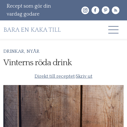
Recept som gör din
vardag godare
Gå
DRINKAR
NYÅR
RECEPT
vidare
Vinterns röda drink
OM MIG
till
innehåll
Direkt till receptet
·
Skriv ut
KONTAKT & PR
Sök
efter: