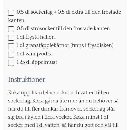
0.5
dl sockerlag +
0.5
dl extra till den frostade
kanten
0.5
dl strösocker till den frostade kanten
1
dl frysta hallon
1
dl granatäpplekärnor (finns i frysdisken)
1
dl vaniljvodka
1.25
dl äppelmust
Instruktioner
Koka upp lika delar socker och vatten till en
sockerlag. Koka gärna lite mer än du behöver så
har du till fler drinkar framöver, sockerlag står
sig bra i kylen i flera veckor. Koka minst 1 dl
socker med 1 dl vatten, så har du gott och väl till