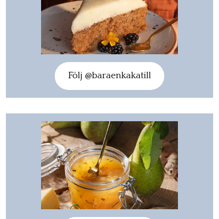
Följ @baraenkakatill