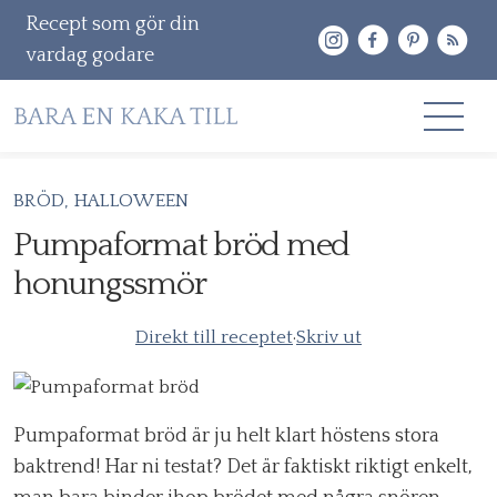
Recept som gör din
vardag godare
Gå
BRÖD
HALLOWEEN
RECEPT
vidare
Pumpaformat bröd med
OM MIG
till
honungssmör
innehåll
KONTAKT & PR
Direkt till receptet
·
Skriv ut
Sök
efter:
Pumpaformat bröd är ju helt klart höstens stora
baktrend! Har ni testat? Det är faktiskt riktigt enkelt,