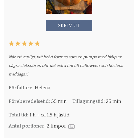
SKRIV UT
1
2
3
4
5
Star
Stars
Stars
Stars
Stars
När ett vanligt, vitt bröd formas som en pumpa med hjälp av
några steksnören blir det extra fint till halloween och höstens
middagar!
Författare:
Helena
Föreberedelsetid:
35 min
Tillagningstid:
25 min
Total tid:
1 h + ca 1,5 h jästid
Antal portioner:
2
limpor
1
x