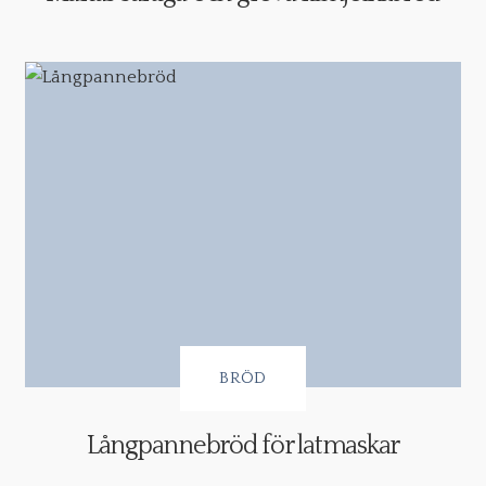
BRÖD
Långpannebröd för latmaskar