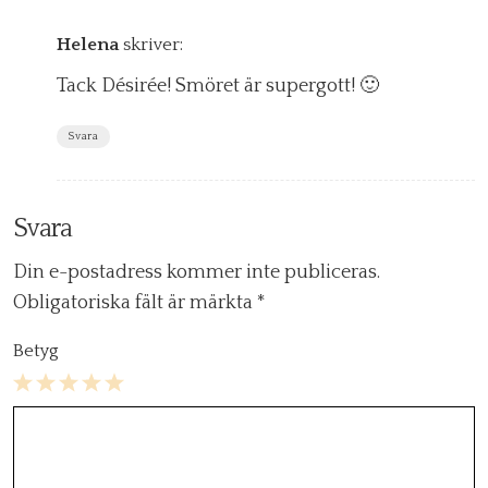
Helena
skriver:
Tack Désirée! Smöret är supergott! 🙂
Svara
Svara
Din e-postadress kommer inte publiceras.
Obligatoriska fält är märkta
*
Betyg
1
2
3
4
5
Star
Stars
Stars
Stars
Stars