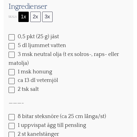
Ingredienser
1x
2x
3x
SKALA
0
,5 pkt (25 g) jäst
5
dl ljummet vatten
3
msk neutral olja (t ex solros-, raps- eller
matolja)
1
msk honung
ca
13
dl vetemjöl
2
tsk salt
———-
8
bitar steksnöre (ca
25
cm långa/st)
1
uppvispat ägg till pensling
2
st kanelstänger