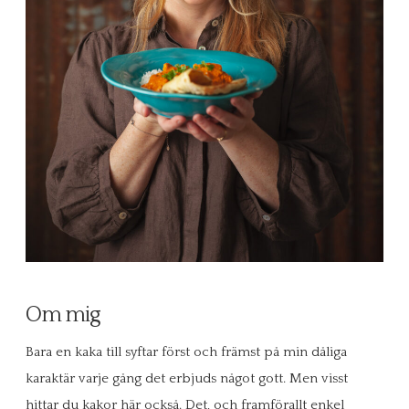
Om mig
Bara en kaka till syftar först och främst på min dåliga
karaktär varje gång det erbjuds något gott. Men visst
hittar du kakor här också. Det, och framförallt enkel