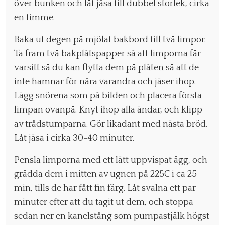
över bunken och låt jäsa till dubbel storlek, cirka
en timme.
Baka ut degen på mjölat bakbord till två limpor.
Ta fram två bakplåtspapper så att limporna får
varsitt så du kan flytta dem på plåten så att de
inte hamnar för nära varandra och jäser ihop.
Lägg snörena som på bilden och placera första
limpan ovanpå. Knyt ihop alla ändar, och klipp
av trådstumparna. Gör likadant med nästa bröd.
Låt jäsa i cirka 30-40 minuter.
Pensla limporna med ett lätt uppvispat ägg, och
grädda dem i mitten av ugnen på 225C i ca 25
min, tills de har fått fin färg. Låt svalna ett par
minuter efter att du tagit ut dem, och stoppa
sedan ner en kanelstång som pumpastjälk högst