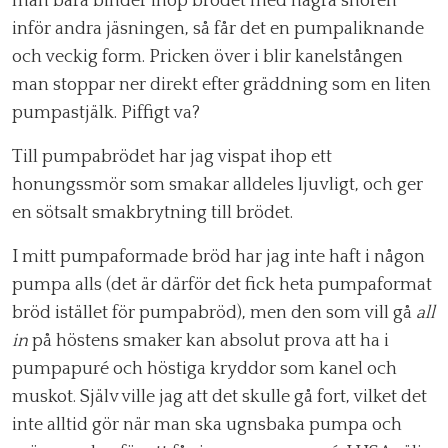
man bara binder ihop brödet med några snören
inför andra jäsningen, så får det en pumpaliknande
och veckig form. Pricken över i blir kanelstången
man stoppar ner direkt efter gräddning som en liten
pumpastjälk. Piffigt va?
Till pumpabrödet har jag vispat ihop ett
honungssmör som smakar alldeles ljuvligt, och ger
en sötsalt smakbrytning till brödet.
I mitt pumpaformade bröd har jag inte haft i någon
pumpa alls (det är därför det fick heta pumpaformat
bröd istället för pumpabröd), men den som vill gå
all
in
på höstens smaker kan absolut prova att ha i
pumpapuré och höstiga kryddor som kanel och
muskot. Själv ville jag att det skulle gå fort, vilket det
inte alltid gör när man ska ugnsbaka pumpa och