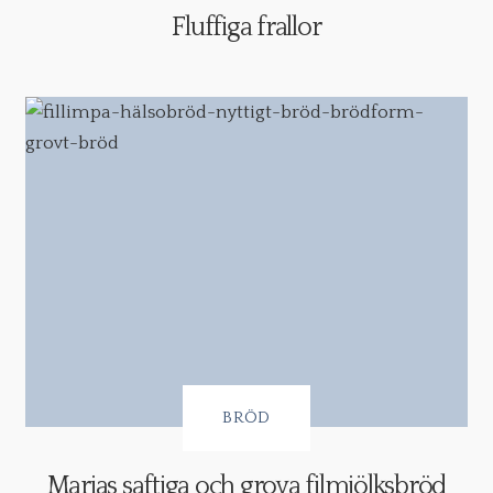
Fluffiga frallor
BRÖD
Marias saftiga och grova filmjölksbröd