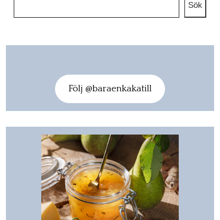
Sök
Följ @baraenkakatill