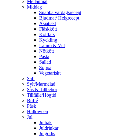
Mellanmål
Middag
Snabba vardagsrecept
Bjudmat/ Helgrecept
Asiatiskt
Fläskkött
Köttfärs
Kyckling
Lamm & Vilt
Nötkött
Pasta
Sallad
Soppa
Vegetariskt
Saft
Sylt/Marmelad
Sås & Tillbehör
Tillfälle/Högtid
Buffé
Påsk
Halloween
Jul
Julbak
Juldrinkar
Julgodis