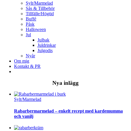
Sylt/Marmelad
Sås & Tillbehör
Tillfälle/Högtid
Buffé
Påsk
Halloween
Jul
Julbak
Juldrinkar
Julgodis
Nyår
Om mig
Kontakt & PR
Nya inlägg
Sylt/Marmelad
Rabarbermarmelad – enkelt recept med kardemumma
och vanilj