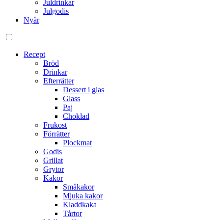
Juldrinkar
Julgodis
Nyår
Gå
Recept
vidare
Bröd
till
Drinkar
innehåll
Efterrätter
Dessert i glas
Glass
Paj
Choklad
Frukost
Förrätter
Plockmat
Godis
Grillat
Grytor
Kakor
Småkakor
Mjuka kakor
Kladdkaka
Tårtor