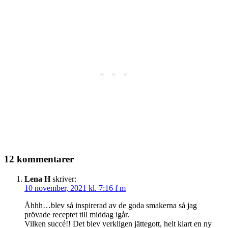
12 kommentarer
Lena H
skriver:
10 november, 2021 kl. 7:16 f m
Åhhh…blev så inspirerad av de goda smakerna så jag
prövade receptet till middag igår.
Vilken succé!! Det blev verkligen jättegott, helt klart en ny