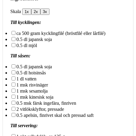
Skala
1x
2x
3x
Till kycklingen:
ca
500 gram
kycklingfilé (bröstfilé eller lårfilé)
0.5
dl japansk soja
0.5
dl mjöl
Till såsen:
0.5
dl japansk soja
0.5
dl hoisinsås
1
dl vatten
1
msk risvinäger
1
msk sesamolja
1
msk kinesisk soja
0.5
msk färsk ingefära, finriven
2
vitlöksklyftor, pressade
0.5
apelsin, finrivet skal och pressad saft
Till servering: