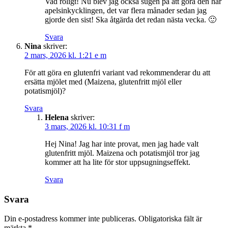
Vad roligt! Nu blev jag också sugen på att göra den här
apelsinkycklingen, det var flera månader sedan jag
gjorde den sist! Ska åtgärda det redan nästa vecka. 🙂
Svara
Nina
skriver:
2 mars, 2026 kl. 1:21 e m
För att göra en glutenfri variant vad rekommenderar du att
ersätta mjölet med (Maizena, glutenfritt mjöl eller
potatismjöl)?
Svara
Helena
skriver:
3 mars, 2026 kl. 10:31 f m
Hej Nina! Jag har inte provat, men jag hade valt
glutenfritt mjöl. Maizena och potatismjöl tror jag
kommer att ha lite för stor uppsugningseffekt.
Svara
Svara
Din e-postadress kommer inte publiceras.
Obligatoriska fält är
märkta
*