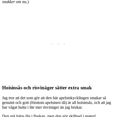
snakker om
nu.)
Hoisinsås och risvinäger sätter extra smak
Jag tror att det som gör att den här apelsinkycklingen smakar så
genuint och gott (förutom apelsinen då) är all hoisinsås, och att jag
har vågat hutta i lite mer risvinäger än jag brukar.
Den må lukta illa i flaskan, men den gör skillnad i maten!