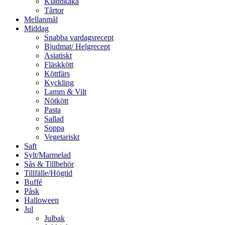
Kladdkaka
Tårtor
Mellanmål
Middag
Snabba vardagsrecept
Bjudmat/ Helgrecept
Asiatiskt
Fläskkött
Köttfärs
Kyckling
Lamm & Vilt
Nötkött
Pasta
Sallad
Soppa
Vegetariskt
Saft
Sylt/Marmelad
Sås & Tillbehör
Tillfälle/Högtid
Buffé
Påsk
Halloween
Jul
Julbak