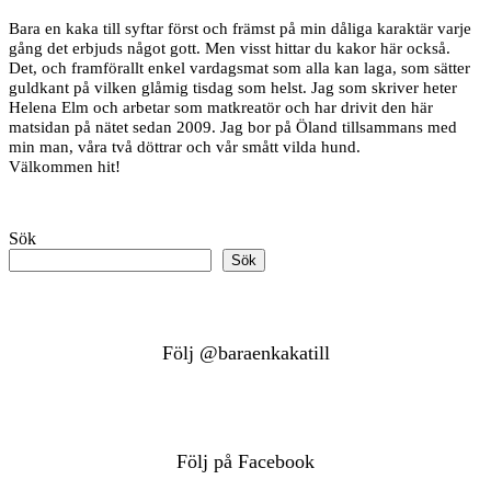
Bara en kaka till syftar först och främst på min dåliga karaktär varje
gång det erbjuds något gott. Men visst hittar du kakor här också.
Det, och framförallt enkel vardagsmat som alla kan laga, som sätter
guldkant på vilken glåmig tisdag som helst. Jag som skriver heter
Helena Elm och arbetar som matkreatör och har drivit den här
matsidan på nätet sedan 2009. Jag bor på Öland tillsammans med
min man, våra två döttrar och vår smått vilda hund.
Välkommen hit!
Sök
Sök
Följ @baraenkakatill
Följ på Facebook