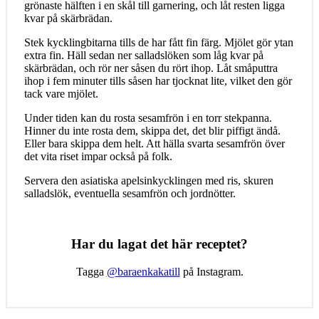
grönaste hälften i en skål till garnering, och låt resten ligga
kvar på skärbrädan.
Stek kycklingbitarna tills de har fått fin färg. Mjölet gör ytan
extra fin. Häll sedan ner salladslöken som låg kvar på
skärbrädan, och rör ner såsen du rört ihop. Låt småputtra
ihop i fem minuter tills såsen har tjocknat lite, vilket den gör
tack vare mjölet.
Under tiden kan du rosta sesamfrön i en torr stekpanna.
Hinner du inte rosta dem, skippa det, det blir piffigt ändå.
Eller bara skippa dem helt. Att hälla svarta sesamfrön över
det vita riset impar också på folk.
Servera den asiatiska apelsinkycklingen med ris, skuren
salladslök, eventuella sesamfrön och jordnötter.
Har du lagat det här receptet?
Tagga
@baraenkakatill
på Instagram.