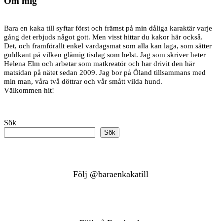
Om mig
Bara en kaka till syftar först och främst på min dåliga karaktär varje
gång det erbjuds något gott. Men visst hittar du kakor här också.
Det, och framförallt enkel vardagsmat som alla kan laga, som sätter
guldkant på vilken glåmig tisdag som helst. Jag som skriver heter
Helena Elm och arbetar som matkreatör och har drivit den här
matsidan på nätet sedan 2009. Jag bor på Öland tillsammans med
min man, våra två döttrar och vår smått vilda hund.
Välkommen hit!
Sök
Sök
Följ @baraenkakatill