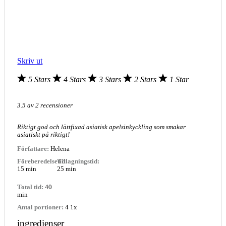
Skriv ut
5 Stars
4 Stars
3 Stars
2 Stars
1 Star
3.5
av
2
recensioner
Riktigt god och lättfixad asiatisk apelsinkyckling som smakar
asiatiskt på riktigt!
Författare:
Helena
Föreberedelsetid:
Tillagningstid:
15 min
25 min
Total tid:
40
min
Antal portioner:
4
1
x
ingredienser