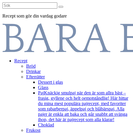
Sök
efter:
Recept som gör din vardag godare
Skip
Recept
to
Bröd
content
Drinkar
Efterrätter
Dessert i glas
Glass
Paj
Knäckig smulpaj när den är som allra bäst –
frasig, gyllene och helt oemotståndlig! Här hittar
du mina mest populära pajrecept, med favoriter
som rabarberpaj, äppelpaj och blåbärspaj. Alla
pajer är enkla att baka och går snabbt att svänga
ihop, det här är pajrecept som alla klarar!
Choklad
Frukost