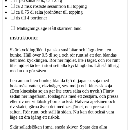
1
pkt salladslök, ca 125 g
ca
2
msk rostade sesamfrön till topping
ca
0.75
dl salta jordnötter till topping
ris till
4
portioner
Matlagningsläge
Håll skärmen tänd
instruktioner
Skär kycklingfilén i ganska små bitar och lägg dem i en
bunke. Häll över 0,5 dl soja och rör runt så att den blandas
helt med kycklingen. Rör ner mjölet, lite i taget, och rör runt
tills mjölet täcker i stort sett alla kycklingbitar. Låt stå till sig
medan du gör såsen.
I en annan liten bunke, blanda 0,5 dl japansk soja med
hoisinsås, vatten, risvinäger, sesamolja och kinesisk soja.
(Den kinesiska sojan ger lite extra sälta och tryck.) Finriv
sedan ner ingefäran, förslagsvis med ett zestjärn, och pressa
eller riv ner vitlöksklyftorna också. Halvera apelsinen och
riv skalet, gärna även det med zestjärnet, och pressa ut
saften. Rör runt, och ställ åt sidan. Nu kan det också vara
läge att dra igång ett riskok.
Skär salladslöken i små, sneda skivor. Spara den allra