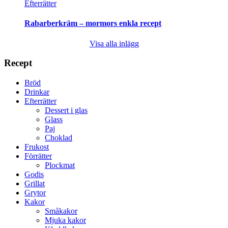
Efterrätter
Rabarberkräm – mormors enkla recept
Visa alla inlägg
Recept
Bröd
Drinkar
Efterrätter
Dessert i glas
Glass
Paj
Choklad
Frukost
Förrätter
Plockmat
Godis
Grillat
Grytor
Kakor
Småkakor
Mjuka kakor