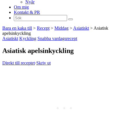
Nyår
Om mig
Kontakt & PR
Sök
efter:
Bara en kaka till
>
Recept
>
Middag
>
Asiatiskt
>
Asiatisk
apelsinkyckling
Asiatiskt
Kyckling
Snabba vardagsrecept
Asiatisk apelsinkyckling
Direkt till receptet
·
Skriv ut