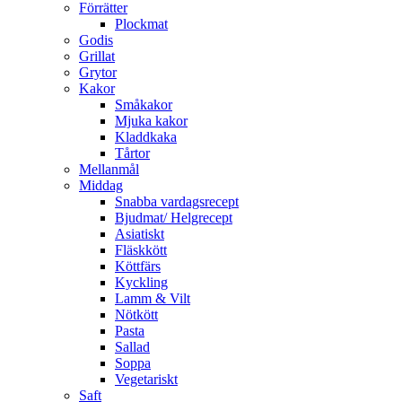
Förrätter
Plockmat
Godis
Grillat
Grytor
Kakor
Småkakor
Mjuka kakor
Kladdkaka
Tårtor
Mellanmål
Middag
Snabba vardagsrecept
Bjudmat/ Helgrecept
Asiatiskt
Fläskkött
Köttfärs
Kyckling
Lamm & Vilt
Nötkött
Pasta
Sallad
Soppa
Vegetariskt
Saft