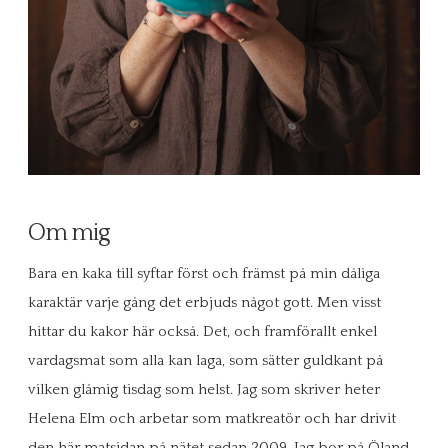
Om mig
Bara en kaka till syftar först och främst på min dåliga
karaktär varje gång det erbjuds något gott. Men visst
hittar du kakor här också. Det, och framförallt enkel
vardagsmat som alla kan laga, som sätter guldkant på
vilken glåmig tisdag som helst. Jag som skriver heter
Helena Elm och arbetar som matkreatör och har drivit
den här matsidan på nätet sedan 2009. Jag bor på Öland