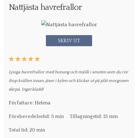
Nattjästa havrefrallor
SKRIV UT
1
2
3
4
5
Star
Stars
Stars
Stars
Stars
Lyxiga havrefrallor med honung och mjölk i smeten som du rör
ihop kvällen innan, jäser i kylen och klickar ut på plåt morgonen
därpå. Inget kladd!
Författare:
Helena
Föreberedelsetid:
5 min
Tillagningstid:
15 min
Total tid:
20 min