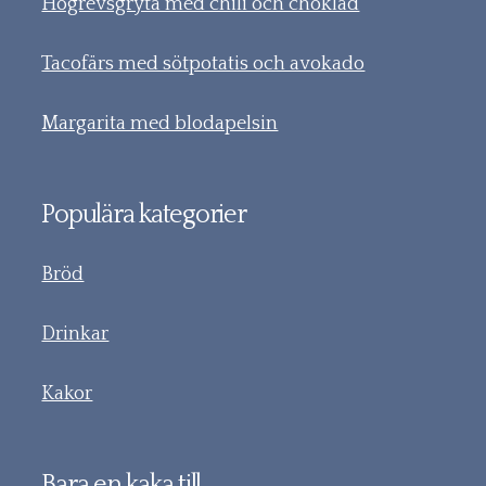
Högrevsgryta med chili och choklad
Tacofärs med sötpotatis och avokado
Margarita med blodapelsin
Populära kategorier
Bröd
Drinkar
Kakor
Bara en kaka till