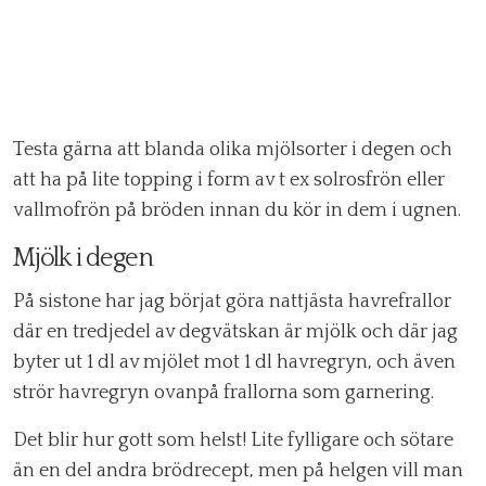
Testa gärna att blanda olika mjölsorter i degen och
att ha på lite topping i form av t ex solrosfrön eller
vallmofrön på bröden innan du kör in dem i ugnen.
Mjölk i degen
På sistone har jag börjat göra nattjästa havrefrallor
där en tredjedel av degvätskan är mjölk och där jag
byter ut 1 dl av mjölet mot 1 dl havregryn, och även
strör havregryn ovanpå frallorna som garnering.
Det blir hur gott som helst! Lite fylligare och sötare
än en del andra brödrecept, men på helgen vill man