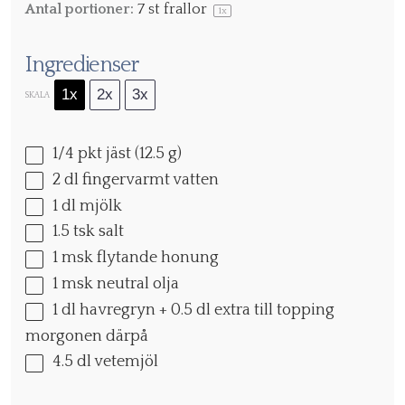
Antal portioner:
7
st frallor
1
x
Ingredienser
1x
2x
3x
SKALA
1/4
pkt jäst (
12.5 g
)
2
dl fingervarmt vatten
1
dl mjölk
1.5
tsk salt
1
msk flytande honung
1
msk neutral olja
1
dl havregryn +
0.5
dl extra till topping
morgonen därpå
4.5
dl vetemjöl