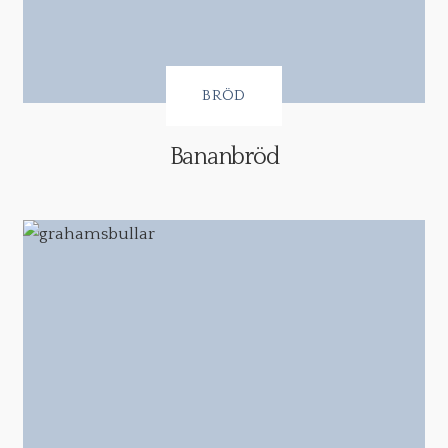
BRÖD
Bananbröd