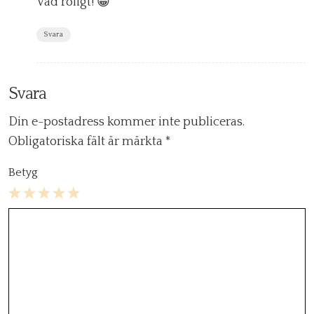
Vad roligt! 😀
Svara
Svara
Din e-postadress kommer inte publiceras.
Obligatoriska fält är märkta
*
Betyg
1
2
3
4
5
Star
Stars
Stars
Stars
Stars