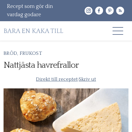
Recept som gör din
vardag godare
Gå
BRÖD
FRUKOST
RECEPT
vidare
Nattjästa havrefrallor
OM MIG
till
innehåll
Direkt till receptet
·
Skriv ut
KONTAKT & PR
Sök
efter: