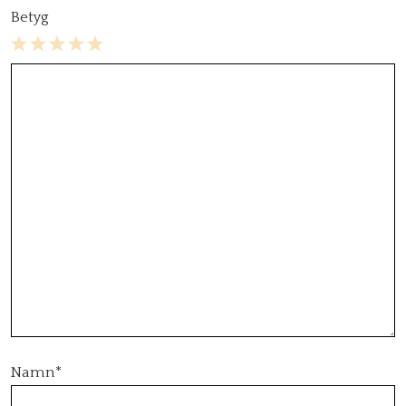
Betyg
1
2
3
4
5
Star
Stars
Stars
Stars
Stars
Namn
*