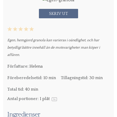
SKRIV UT
1
2
3
4
5
Star
Stars
Stars
Stars
Stars
Egen, hemgjord granola kan varieras i oändlighet, och har
betydligt bättre innehåll än de motsvarigheter man köper i
affären.
Författare:
Helena
Föreberedelsetid:
10 min
Tillagningstid:
30 min
Total tid:
40 min
Antal portioner:
1
plåt
1
x
Ingredienser