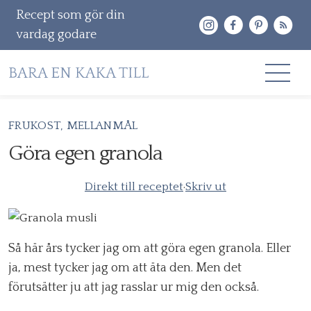
Recept som gör din
vardag godare
Gå
FRUKOST
MELLANMÅL
RECEPT
vidare
Göra egen granola
OM MIG
till
innehåll
Direkt till receptet
·
Skriv ut
KONTAKT & PR
Sök
efter:
Så här års tycker jag om att göra egen granola. Eller
ja, mest tycker jag om att äta den. Men det
förutsätter ju att jag rasslar ur mig den också.