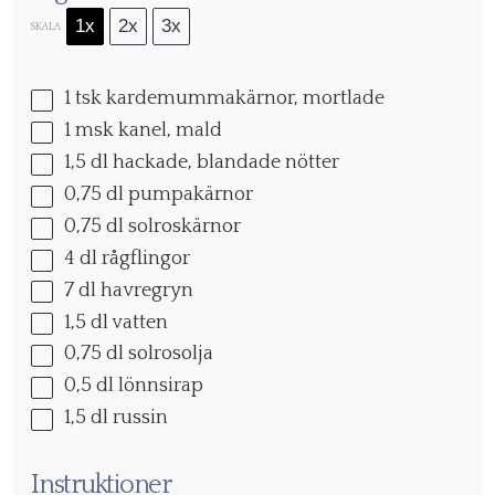
1x
2x
3x
SKALA
1
tsk kardemummakärnor, mortlade
1
msk kanel, mald
1
,5 dl hackade, blandade nötter
0
,75 dl pumpakärnor
0
,75 dl solroskärnor
4
dl rågflingor
7
dl havregryn
1
,5 dl vatten
0
,75 dl solrosolja
0
,5 dl lönnsirap
1
,5 dl russin
Instruktioner