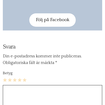
Följ på Facebook
Svara
Din e-postadress kommer inte publiceras.
Obligatoriska fält är märkta
*
Betyg
1
2
3
4
5
Star
Stars
Stars
Stars
Stars