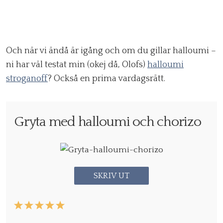
Och när vi ändå är igång och om du gillar halloumi –
ni har väl testat min (okej då, Olofs)
halloumi
stroganoff
? Också en prima vardagsrätt.
Gryta med halloumi och chorizo
SKRIV UT
1
2
3
4
5
Star
Stars
Stars
Stars
Stars