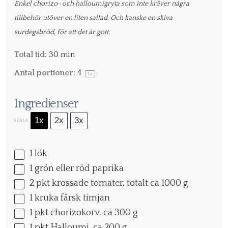
Enkel chorizo- och halloumigryta som inte kräver några
tillbehör utöver en liten sallad. Och kanske en skiva
surdegsbröd, för att det är gott.
Total tid:
30 min
Antal portioner:
4
1
x
Ingredienser
1x
2x
3x
SKALA
1
lök
1
grön eller röd paprika
2
pkt krossade tomater, totalt ca 1000 g
1
kruka färsk timjan
1
pkt chorizokorv, ca 300 g
1
pkt Halloumi, ca 200 g