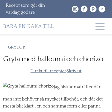
Recept som gör din
vardag godare
Gå
RECEPT
GRYTOR
vidare
OM MIG
Gryta med halloumi och chorizo
till
innehåll
KONTAKT & PR
Direkt till receptet
·
Skriv ut
Sök
efter:
Jag älskar maträtter där
man inte behöver så mycket tillbehör, och där det
mesta blir klart i en och samma form eller panna.