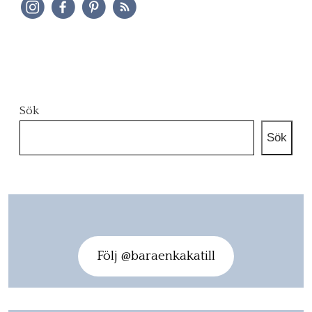
Sök
Sök
Följ @baraenkakatill