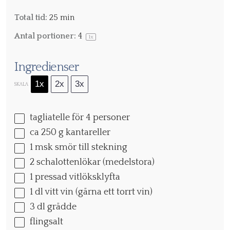
Total tid:
25 min
Antal portioner:
4
1
x
Ingredienser
1x
2x
3x
SKALA
tagliatelle för 4 personer
ca
250 g
kantareller
1
msk smör till stekning
2
schalottenlökar (medelstora)
1
pressad vitlöksklyfta
1
dl vitt vin (gärna ett torrt vin)
3
dl grädde
flingsalt