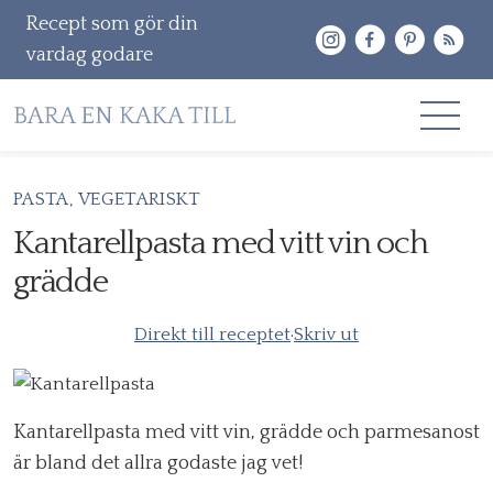
Recept som gör din
vardag godare
Gå
PASTA
VEGETARISKT
RECEPT
vidare
Kantarellpasta med vitt vin och
OM MIG
till
grädde
innehåll
KONTAKT & PR
Direkt till receptet
·
Skriv ut
Sök
efter:
Kantarellpasta med vitt vin, grädde och parmesanost
är bland det allra godaste jag vet!