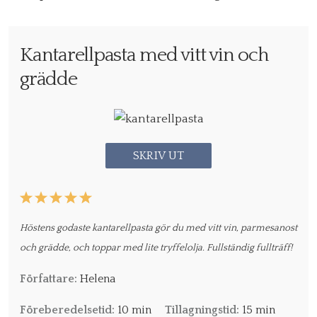
Kantarellpasta med vitt vin och
grädde
SKRIV UT
1
2
3
4
5
Star
Stars
Stars
Stars
Stars
Höstens godaste kantarellpasta gör du med vitt vin, parmesanost
och grädde, och toppar med lite tryffelolja. Fullständig fullträff!
Författare:
Helena
Föreberedelsetid:
10 min
Tillagningstid:
15 min