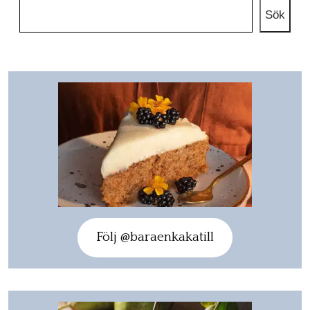
Sök
Följ @baraenkakatill