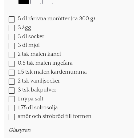
5
dl rårivna morötter (ca
300 g
)
3
ägg
3
dl socker
3
dl mjöl
2
tsk malen kanel
0
,5 tsk malen ingefära
1
,5 tsk malen kardemumma
2
tsk vaniljsocker
3
tsk bakpulver
1
nypa salt
1
,75 dl solrosolja
smör och ströbröd till formen
Glasyren
: