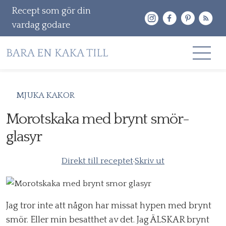
Recept som gör din
vardag godare
Gå
RECEPT
MJUKA KAKOR
vidare
OM MIG
Morotskaka med brynt smör-
till
innehåll
glasyr
KONTAKT & PR
Sök
Direkt till receptet
·
Skriv ut
efter:
Jag tror inte att någon har missat hypen med brynt
smör. Eller min besatthet av det. Jag ÄLSKAR brynt