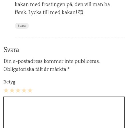
kakan med frostingen på, den vill man ha
färsk. Lycka till med kakan! 🥰
Svara
Svara
Din e-postadress kommer inte publiceras.
Obligatoriska fält är märkta
*
Betyg
1
2
3
4
5
Star
Stars
Stars
Stars
Stars