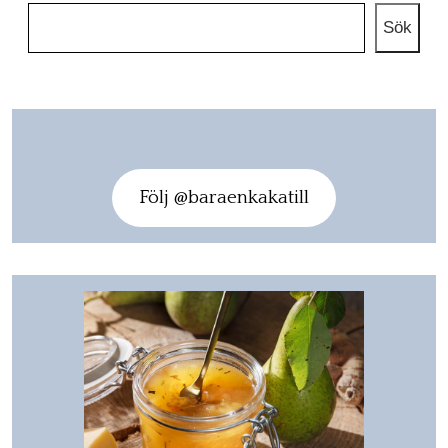
Sök
Följ @baraenkakatill