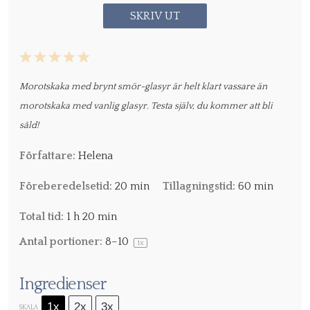
SKRIV UT
1
2
3
4
5
Star
Stars
Stars
Stars
Stars
Morotskaka med brynt smör-glasyr är helt klart vassare än
morotskaka med vanlig glasyr. Testa själv, du kommer att bli
såld!
Författare:
Helena
Föreberedelsetid:
20 min
Tillagningstid:
60 min
Total tid:
1 h 20 min
Antal portioner:
8
–
1
0
1
x
Ingredienser
1x
2x
3x
SKALA