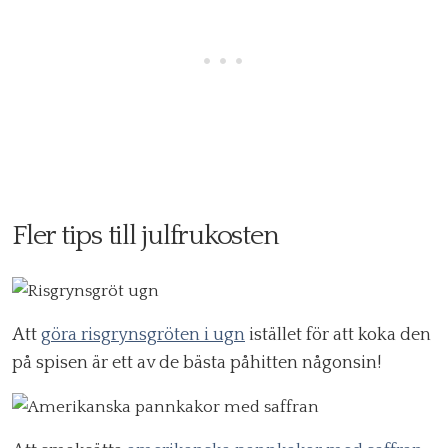
Fler tips till julfrukosten
Att
göra risgrynsgröten i ugn
istället för att koka den
på spisen är ett av de bästa påhitten någonsin!