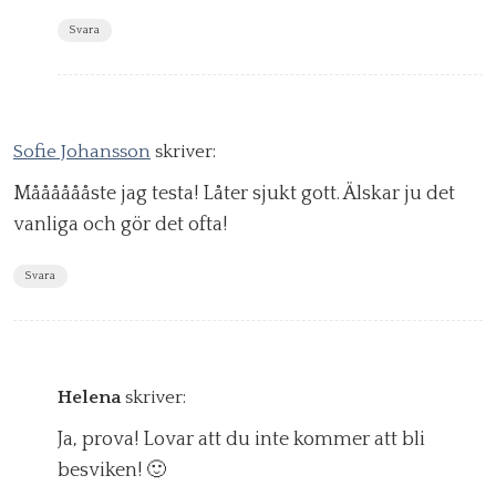
Svara
Sofie Johansson
skriver:
Mååååååste jag testa! Låter sjukt gott. Älskar ju det
vanliga och gör det ofta!
Svara
Helena
skriver:
Ja, prova! Lovar att du inte kommer att bli
besviken! 🙂