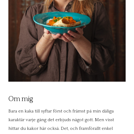
Om mig
Bara en kaka till syftar först och främst på min dåliga
karaktär varje gång det erbjuds något gott. Men visst
hittar du kakor här också. Det, och framförallt enkel