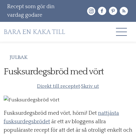
Recept som gör din
vardag godare
Gå
RECEPT
JULBAK
vidare
OM MIG
Fusksurdegsbröd med vört
till
innehåll
KONTAKT & PR
Direkt till receptet
·
Skriv ut
Sök
efter:
Fusksurdegsbröd med vört, hörni! Det
nattjästa
fusksurdegsbrödet
är ett av bloggens allra
populäraste recept för att det är så otroligt enkelt och