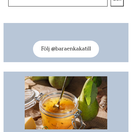
Följ @baraenkakatill