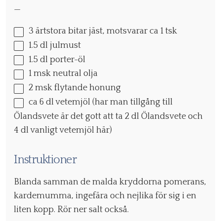
—
3
ärtstora bitar jäst, motsvarar ca 1 tsk
1.5
dl julmust
1.5
dl porter-öl
1
msk neutral olja
2
msk flytande honung
ca
6
dl vetemjöl (har man tillgång till
Ölandsvete är det gott att ta
2
dl Ölandsvete och
4
dl vanligt vetemjöl här)
Instruktioner
Blanda samman de malda kryddorna pomerans,
kardemumma, ingefära och nejlika för sig i en
liten kopp. Rör ner salt också.