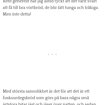
Rent generellt har jag alltid tyckt att det varit svårt
att få till bra vörtbröd, de blir lätt tunga och tråkiga.
Men inte detta!
Med största sannolikhet är det för att det är ett
fusksurdegsbröd som görs på bara några små
ärtstora bitar jäst och jäser över natten, och sedan