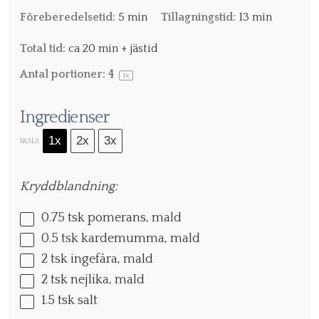
Föreberedelsetid:
5 min
Tillagningstid:
13 min
Total tid:
ca 20 min + jästid
Antal portioner:
4
1
x
Ingredienser
1x
2x
3x
SKALA
Kryddblandning:
0.75
tsk pomerans, mald
0.5
tsk kardemumma, mald
2
tsk ingefära, mald
2
tsk nejlika, mald
1.5
tsk salt