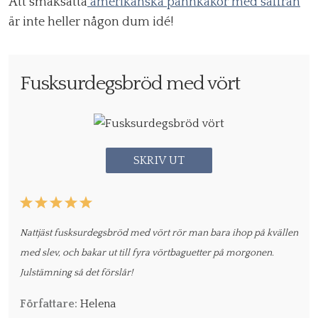
Att smaksätta
amerikanska pannkakor med saffran
är inte heller någon dum idé!
Fusksurdegsbröd med vört
SKRIV UT
1
2
3
4
5
Star
Stars
Stars
Stars
Stars
Nattjäst fusksurdegsbröd med vört rör man bara ihop på kvällen
med slev, och bakar ut till fyra vörtbaguetter på morgonen.
Julstämning så det förslår!
Författare:
Helena