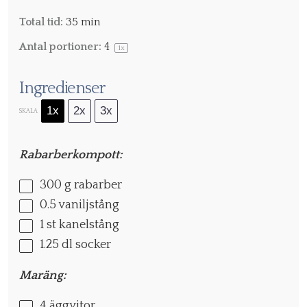
Total tid:
35 min
Antal portioner:
4
1
x
Ingredienser
1x
2x
3x
SKALA
Rabarberkompott:
300 g
rabarber
0.5
vaniljstång
1
st kanelstång
1.25
dl socker
Maräng:
4
äggvitor