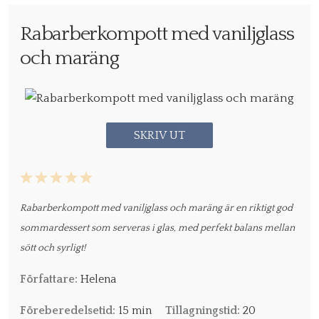
Rabarberkompott med vaniljglass
och maräng
SKRIV UT
1
2
3
4
5
Star
Stars
Stars
Stars
Stars
Rabarberkompott med vaniljglass och maräng är en riktigt god
sommardessert som serveras i glas, med perfekt balans mellan
sött och syrligt!
Författare:
Helena
Föreberedelsetid:
15 min
Tillagningstid:
20