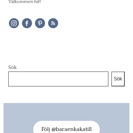
Välkommen hit!
Sök
Sök
Följ @baraenkakatill