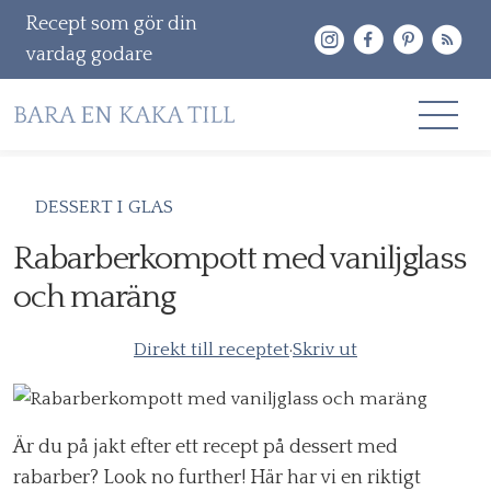
Recept som gör din
vardag godare
Gå
RECEPT
DESSERT I GLAS
vidare
OM MIG
Rabarberkompott med vaniljglass
till
innehåll
och maräng
KONTAKT & PR
Sök
Direkt till receptet
·
Skriv ut
efter:
Är du på jakt efter ett recept på dessert med
rabarber? Look no further! Här har vi en riktigt