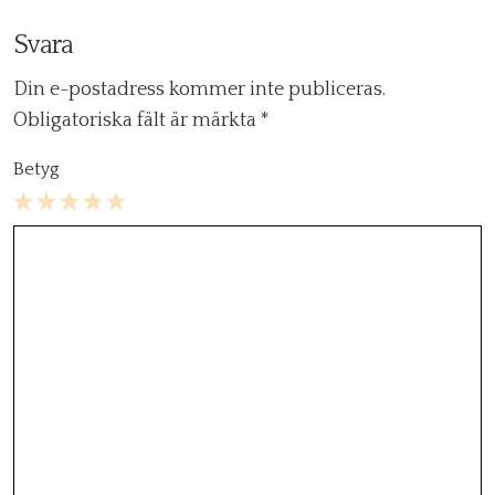
Svara
Din e-postadress kommer inte publiceras.
Obligatoriska fält är märkta
*
Betyg
1
2
3
4
5
Star
Stars
Stars
Stars
Stars