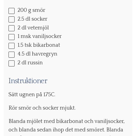
200 g
smör
2.5
dl socker
2
dl vetemjöl
1
msk vaniljsocker
1.5
tsk bikarbonat
4.5
dl havregryn
2
dl russin
Instruktioner
Sätt ugnen på 175C.
Rör smör och socker mjukt.
Blanda mjölet med bikarbonat och vaniljsocker,
och blanda sedan ihop det med smöret. Blanda