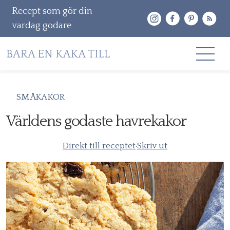
Recept som gör din
vardag godare
Gå
RECEPT
SMÅKAKOR
vidare
OM MIG
Världens godaste havrekakor
till
innehåll
KONTAKT & PR
Direkt till receptet
·
Skriv ut
Sök
efter: