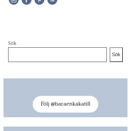
Sök
Sök
Följ @baraenkakatill