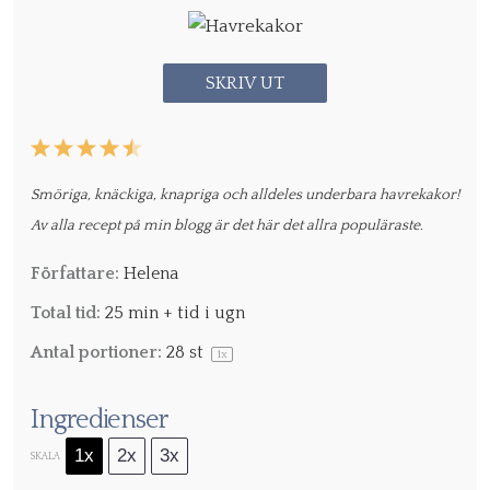
SKRIV UT
1
2
3
4
5
Star
Stars
Stars
Stars
Stars
Smöriga, knäckiga, knapriga och alldeles underbara havrekakor!
Av alla recept på min blogg är det här det allra populäraste.
Författare:
Helena
Total tid:
25 min + tid i ugn
Antal portioner:
28
st
1
x
Ingredienser
1x
2x
3x
SKALA